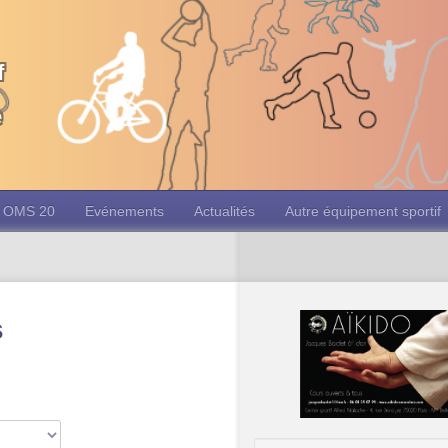
f
e
OMS 20
Evénements
Actualités
Autre équipement sportif
s