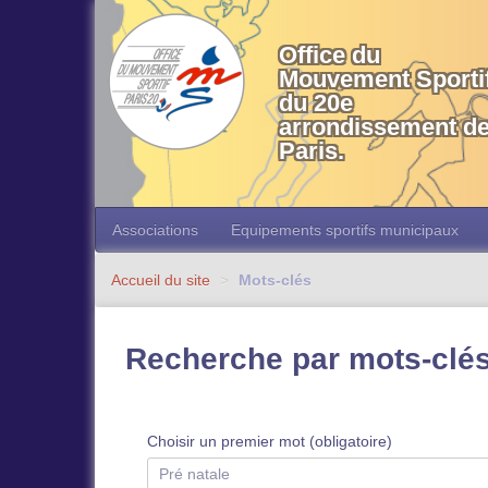
OMS 20 Paris
Office du
Mouvement Sporti
du 20e
arrondissement d
Paris.
Associations
Equipements sportifs municipaux
Accueil du site
>
Mots-clés
Recherche par mots-clé
Choisir un premier mot (obligatoire)