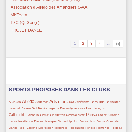
Association d’Aïkido des Amandiers (AAA)
MKTeam
T2C (Qi Gong )
PROJET DANSE
1
2
3
4
...
SPORTS PROPOSES DANS LES CLUBS
Aïkido
36/280
164/280
31/280
143/280
34/280
32/280
44/280
36/280
Arts martiaux
Aïkibudo
Aquagym
Athlétisme
Baby judo
Badminton
44/280
11/280
36/280
67/280
61/280
Boxe française
baseball
Basket Ball
Bébés nageurs
Boules lyonnaises
52/280
28/280
10/280
20/280
118/280
20/280
10/280
Danse
Calligraphie
Capoeira
Cirque
Claquettes
Cyclotourisme
Danse Africaine
26/280
21/280
10/280
10/280
10/280
danse brésilienne
Danse classique
Danse Hip Hop
Danse Jazz
Danse Orientale
11/280
26/280
19/280
15/280
10/280
38/280
11/280
Danse Rock
Escrime
Expression corporelle
Feldenkrais
Fitness
Flamenco
Football