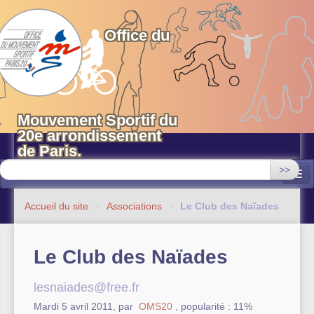
OMS 20 Paris
Office du
Mouvement Sportif du
20e arrondissement
de Paris.
>>
Associations
Accueil du site
>
Associations
>
Le Club des Naïades
Equipements sportifs municipaux
Le Club des Naïades
OMS 20
Evénements
lesnaiades@free.fr
Mardi 5 avril 2011
,
par
OMS20
,
popularité : 11%
Actualités