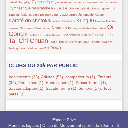
11/280
98/280
10/280
26/280
101/280
Gymnastique
Futsal
Grappling
gymnastique bien-être
Gymnastique d’entretien
28/280
10/280
10/280
10/280
Gymnastique respiratoire
Hand ball
Hockey en salle
Hockey sur gazon
Iai
92/280
11/280
10/280
105/280
30/280
61/280
65/280
207/280
Judo
Iaido
Junomuchi
Karaté
batto ho
Jiu Jitsu Brésilien
Jodo
Jujitsu
Karaté do shotokai
Kung fu
61/280
61/280
208/280
20/280
10/280
kendo
kinomichi
Marche
Marche
Qi
30/280
14/280
130/280
44/280
18/280
11/280
280/280
Natation
tonique
Mini tennis
Musculation
Pétanque
Pilates
Pré natale
Gong
111/280
10/280
26/280
62/280
36/280
98/280
262/280
Relaxation
Tae kwon do
Self-defense
Salsa
Savate
softball
Taï Chi Chuan
10/280
80/280
20/280
26/280
10/280
21/280
Tennis
Tango
Tennis de table
Théâtre
Trapèze
Yoga
31/280
20/280
191/280
Twirling bâton
Viet vo dao
VTT
CLUBS DU 20è PAR PUBLIC
Adolescents (38)
,
Adultes (56)
,
compétiteurs (1)
,
Enfants
(32)
,
Féminines (1)
,
Handicapés (1)
,
Prescri’forme (1)
,
Savate adaptée (1)
,
Savate forme (1)
,
Seniors (17)
,
Tout
petits (2)
Espace Privé
Mentions légales
|
Office du Mouvement sportif du 20ème - 6,