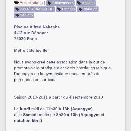
Associations
|
Adolescents
Adultes
ALFRED NAKACHE
Enfants
Natation
Autre équipement sportif
Seniors
Actualités des associations
Piscine Alfred Nakache
4-12 rue Dénoyer
75020 Paris
Métro : Belleville
Nous avons créé cette association dans le but de
promouvoir la pratique d’activités physiques tels que
l’aquagym ou la gymnastique douce auprès de
personnes en surpoids.
Saison 2010-2011 à partir du 4 septembre 2010
Le
lundi
midi de
11h30 à 13h
(Aquagym)
et le
Samedi
matin de
8h30 à 10h
(Aquagym et
natation libre)