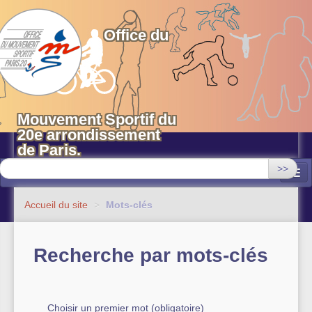
OMS 20 Paris
Office du
Mouvement Sportif du
20e arrondissement
de Paris.
>>
Associations
Accueil du site
>
Mots-clés
Equipements sportifs municipaux
Recherche par mots-clés
OMS 20
Evénements
Actualités
Choisir un premier mot (obligatoire)