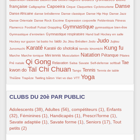
Danse
française
32/319
147/319
45/319
22/319
11/319
209/319
76/319
Capoeira
Calligraphie
Cirque
Claquettes
Cyclotourisme
54/319
65/319
64/319
22/319
22/319
Danse Africaine
danse brésilienne
Danse classique
Danse Hip Hop
Danse Jazz
22/319
44/319
65/319
20/319
12/319
22/319
Danse Orientale
Danse Rock
Escrime
Expression corporelle
Feldenkrais
Fitness
Gymnastique
52/319
53/319
41/319
223/319
23/319
65/319
Flamenco
Football
Futsal
Grappling
gymnastique bien-être
80/319
45/319
41/319
41/319
Gymnastique respiratoire
Gymnastique d’entretien
Hand ball
Hockey en salle
Judo
8/319
91/319
41/319
35/319
228/319
46/319
32/319
Iaido
Hockey sur gazon
Iai batto ho
Jiu Jitsu Brésilien
Jodo
Jujitsu
Karaté
Kung fu
236/319
140/319
32/319
32/319
239/319
11/319
Karaté do shotokai
Junomuchi
kendo
kinomichi
Natation
23/319
95/319
51/319
221/319
115/319
27/319
42/319
Pétanque
Mini tennis
Marche
Marche tonique
Musculation
Pilates
Qi Gong
319/319
96/319
22/319
35/319
49/319
24/319
189/319
Tae
Relaxation
Pré natale
Salsa
Savate
Self-defense
softball
Taï Chi Chuan
313/319
22/319
180/319
28/319
65/319
kwon do
Tennis
Tango
Tennis de table
Yoga
36/319
38/319
59/319
11/319
263/319
Théâtre
Trapèze
Twirling bâton
Viet vo dao
VTT
CLUBS DU 20è PAR PUBLIC
Adolescents (38)
,
Adultes (56)
,
compétiteurs (1)
,
Enfants
(32)
,
Féminines (1)
,
Handicapés (1)
,
Prescri’forme (1)
,
Savate adaptée (1)
,
Savate forme (1)
,
Seniors (17)
,
Tout
petits (2)