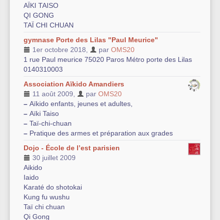
AÏKI TAISO
QI GONG
TAÏ CHI CHUAN
gymnase Porte des Lilas "Paul Meurice"
1er octobre 2018
,
par
OMS20
1 rue Paul meurice 75020 Paros Métro porte des Lilas
0140310003
Association Aïkido Amandiers
11 août 2009
,
par
OMS20
–
Aïkido enfants, jeunes et adultes,
–
Aïki Taiso
–
Taï-chi-chuan
–
Pratique des armes et préparation aux grades
Dojo - École de l’est parisien
30 juillet 2009
Aikido
Iaido
Karaté do shotokai
Kung fu wushu
Taï chi chuan
Qi Gong