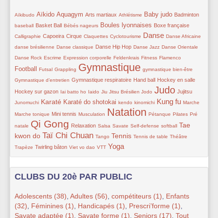
31/414
185/414
145/414
130/414
29/414
150/414
133/414
80/414
Aïkido
Aquagym
Baby judo
Arts martiaux
Badminton
Aïkibudo
Athlétisme
98/414
64/414
146/414
109/414
28/414
Boules lyonnaises
Basket Ball
Boxe française
baseball
Bébés nageurs
Danse
128/414
134/414
55/414
55/414
230/414
85/414
30/414
Capoeira
Cirque
Calligraphie
Claquettes
Cyclotourisme
Danse Africaine
37/414
119/414
55/414
55/414
55/414
Danse Hip Hop
danse brésilienne
Danse classique
Danse Jazz
Danse Orientale
28/414
37/414
39/414
44/414
55/414
150/414
Danse Rock
Escrime
Expression corporelle
Feldenkrais
Fitness
Flamenco
Gymnastique
20/414
51/414
414/414
32/414
37/414
Football
Futsal
Grappling
gymnastique bien-être
122/414
134/414
90/414
90/414
Gymnastique respiratoire
Hand ball
Hockey en salle
Gymnastique d’entretien
Judo
20/414
61/414
51/414
25/414
351/414
125/414
28/414
Hockey sur gazon
Jujitsu
Iai batto ho
Iaido
Jiu Jitsu Brésilien
Jodo
Kung fu
215/414
152/414
28/414
28/414
233/414
55/414
32/414
Karaté
Karaté do shotokai
Junomuchi
kendo
kinomichi
Marche
Natation
114/414
51/414
390/414
69/414
67/414
64/414
Mini tennis
Marche tonique
Musculation
Pétanque
Pilates
Pré
Qi Gong
358/414
100/414
55/414
67/414
55/414
80/414
200/414
Tae
Relaxation
natale
Salsa
Savate
Self-defense
softball
Taï Chi Chuan
kwon do
284/414
55/414
213/414
54/414
37/414
44/414
Tennis
Tango
Tennis de table
Théâtre
Yoga
100/414
33/414
55/414
258/414
Twirling bâton
Trapèze
Viet vo dao
VTT
CLUBS DU 20è PAR PUBLIC
Adolescents (38)
,
Adultes (56)
,
compétiteurs (1)
,
Enfants
(32)
,
Féminines (1)
,
Handicapés (1)
,
Prescri’forme (1)
,
Savate adaptée (1)
,
Savate forme (1)
,
Seniors (17)
,
Tout