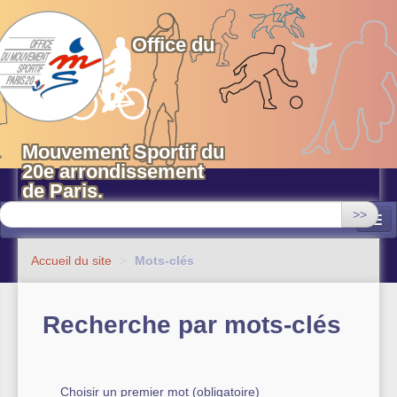
OMS 20 Paris
Office du
Mouvement Sportif du
20e arrondissement
de Paris.
>>
Associations
Accueil du site
>
Mots-clés
Equipements sportifs municipaux
Recherche par mots-clés
OMS 20
Evénements
Actualités
Choisir un premier mot (obligatoire)