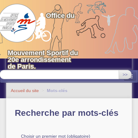
OMS 20 Paris
Office du
Mouvement Sportif du
20e arrondissement
de Paris.
>>
Associations
Accueil du site
>
Mots-clés
Equipements sportifs municipaux
Recherche par mots-clés
OMS 20
Evénements
Actualités
Choisir un premier mot (obligatoire)