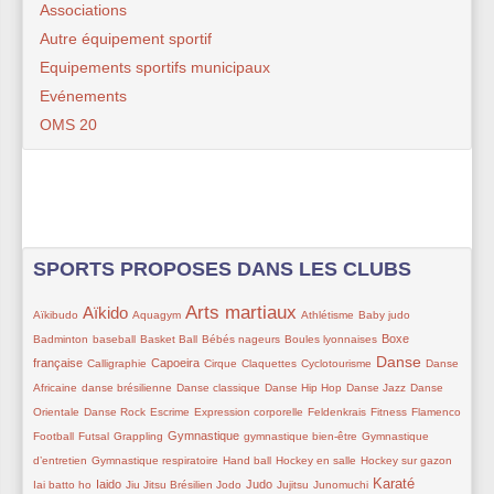
Associations
Autre équipement sportif
Equipements sportifs municipaux
Evénements
OMS 20
SPORTS PROPOSES DANS LES CLUBS
Arts martiaux
Aïkido
40/193
115/193
35/193
127/193
12/193
24/193
20/193
Aïkibudo
Aquagym
Athlétisme
Baby judo
12/193
25/193
18/193
18/193
47/193
Boxe
Badminton
baseball
Basket Ball
Bébés nageurs
Boules lyonnaises
37/193
56/193
12/193
6/193
19/193
88/193
30/193
Danse
française
Capoeira
Calligraphie
Cirque
Claquettes
Cyclotourisme
Danse
24/193
14/193
24/193
6/193
6/193
Africaine
danse brésilienne
Danse classique
Danse Hip Hop
Danse Jazz
Danse
6/193
6/193
14/193
7/193
6/193
6/193
18/193
Orientale
Danse Rock
Escrime
Expression corporelle
Feldenkrais
Fitness
Flamenco
6/193
6/193
57/193
6/193
14/193
Gymnastique
Football
Futsal
Grappling
gymnastique bien-être
Gymnastique
35/193
12/193
37/193
37/193
6/193
d’entretien
Gymnastique respiratoire
Hand ball
Hockey en salle
Hockey sur gazon
48/193
6/193
29/193
53/193
21/193
37/193
82/193
131/193
Karaté
Iaido
Judo
Iai batto ho
Jiu Jitsu Brésilien
Jodo
Jujitsu
Junomuchi