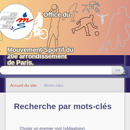
OMS 20 Paris
Office du
Mouvement Sportif du
20e arrondissement
de Paris.
>>
Associations
Accueil du site
>
Mots-clés
Equipements sportifs municipaux
Recherche par mots-clés
OMS 20
Evénements
Actualités
Choisir un premier mot (obligatoire)