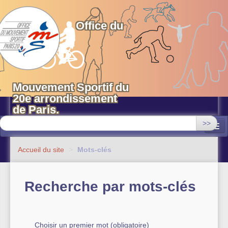
OMS 20 Paris
Office du
Mouvement Sportif du
20e arrondissement
de Paris.
>>
Associations
Accueil du site
>
Mots-clés
Equipements sportifs municipaux
Recherche par mots-clés
OMS 20
Evénements
Actualités
Choisir un premier mot (obligatoire)