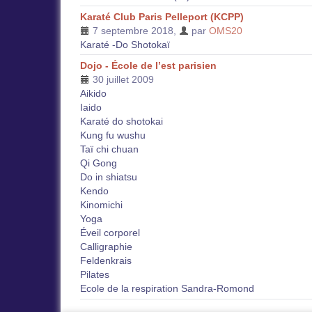
Karaté Club Paris Pelleport (KCPP)
7 septembre 2018
,
par
OMS20
Karaté -Do Shotokaï
Dojo - École de l’est parisien
30 juillet 2009
Aikido
Iaido
Karaté do shotokai
Kung fu wushu
Taï chi chuan
Qi Gong
Do in shiatsu
Kendo
Kinomichi
Yoga
Éveil corporel
Calligraphie
Feldenkrais
Pilates
Ecole de la respiration Sandra-Romond