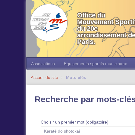
OMS 20 Paris
Office du
Mouvement Sporti
du 20e
arrondissement d
Paris.
Associations
Equipements sportifs municipaux
Accueil du site
>
Mots-clés
Recherche par mots-clé
Choisir un premier mot (obligatoire)