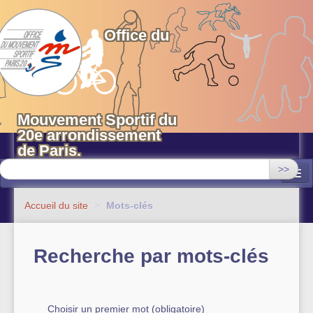
OMS 20 Paris
Office du
Mouvement Sportif du
20e arrondissement
de Paris.
>>
Associations
Accueil du site
>
Mots-clés
Equipements sportifs municipaux
Recherche par mots-clés
OMS 20
Evénements
Actualités
Choisir un premier mot (obligatoire)