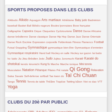
SPORTS PROPOSES DANS LES CLUBS
37/325
148/325
34/325
116/325
11/325
92/325
24/325
11/325
Aïkido
Arts martiaux
Baby judo
Aïkibudo
Aquagym
Athlétisme
Badminton
26/325
16/325
60/325
56/325
34/325
baseball
Basket Ball
Bébés nageurs
Boules lyonnaises
Boxe française
71/325
66/325
8/325
50/325
139/325
45/325
37/325
Danse
Capoeira
Calligraphie
Cirque
Claquettes
Cyclotourisme
Danse Africaine
54/325
24/325
8/325
8/325
8/325
danse brésilienne
Danse classique
Danse Hip Hop
Danse Jazz
Danse Orientale
34/325
54/325
9/325
8/325
8/325
74/325
8/325
Football
Danse Rock
Escrime
Expression corporelle
Feldenkrais
Fitness
Flamenco
9/325
117/325
8/325
54/325
87/325
Gymnastique
Futsal
Grappling
gymnastique bien-être
Gymnastique d’entretien
66/325
33/325
33/325
8/325
Gymnastique respiratoire
Hand ball
Hockey en salle
Hockey sur gazon
Iai batto
55/325
9/325
27/325
137/325
47/325
34/325
79/325
119/325
Judo
Karaté do
Karaté
ho
Iaido
Jiu Jitsu Brésilien
Jodo
Jujitsu
Junomuchi
34/325
34/325
108/325
50/325
8/325
111/325
8/325
shotokai
Kung fu
Mini tennis
kendo
kinomichi
Marche
Marche tonique
Qi Gong
113/325
101/325
8/325
16/325
325/325
105/325
8/325
Natation
Pétanque
Relaxation
Musculation
Pilates
Pré natale
Taï Chi Chuan
27/325
34/325
11/325
53/325
262/325
8/325
Salsa
Savate
Self-defense
softball
Tae kwon do
Tennis
204/325
34/325
54/325
8/325
8/325
21/325
50/325
252/325
Tango
Tennis de table
Théâtre
Trapèze
Twirling bâton
Viet vo dao
VTT
Yoga
CLUBS DU 20è PAR PUBLIC