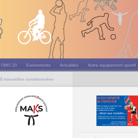
f
e
OMS 20
Evénements
Actualités
Autre équipement sportif
 nouvelles coordonnées