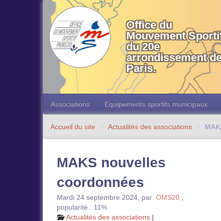
OMS 20 Paris
Office du
Mouvement Sporti
du 20e
arrondissement d
Paris.
Associations
Equipements sportifs municipaux
Accueil du site
>
Actualités des associations
>
MAKS
MAKS nouvelles
coordonnées
Mardi 24 septembre 2024
,
par
OMS20
,
popularité : 11%
Actualités des associations
|