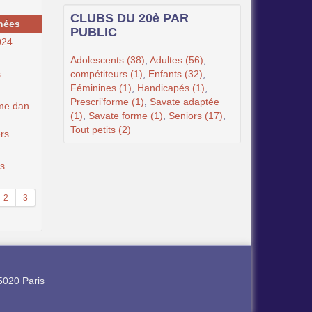
CLUBS DU 20è PAR
nées
PUBLIC
024
Adolescents (38)
,
Adultes (56)
,
s
compétiteurs (1)
,
Enfants (32)
,
Féminines (1)
,
Handicapés (1)
,
Prescri’forme (1)
,
Savate adaptée
me dan
(1)
,
Savate forme (1)
,
Seniors (17)
,
Tout petits (2)
ers
rs
2
3
5020 Paris