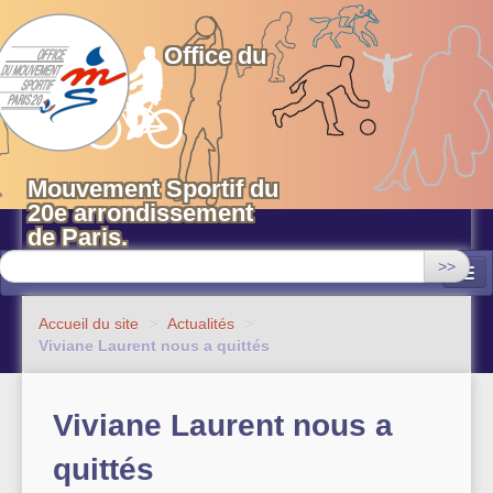
OMS 20 Paris
Office du
Mouvement Sportif du
20e arrondissement
de Paris.
>>
Associations
Accueil du site
>
Actualités
>
Viviane Laurent nous a quittés
Equipements sportifs municipaux
OMS 20
Viviane Laurent nous a
Evénements
quittés
Actualités