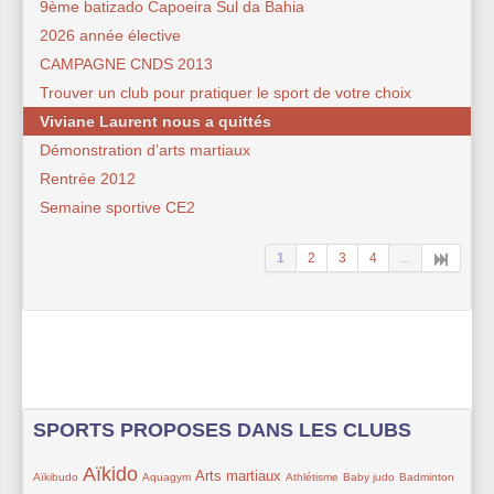
9ème batizado Capoeira Sul da Bahia
2026 année élective
CAMPAGNE CNDS 2013
Trouver un club pour pratiquer le sport de votre choix
Viviane Laurent nous a quittés
Démonstration d’arts martiaux
Rentrée 2012
Semaine sportive CE2
1
2
3
4
...
SPORTS PROPOSES DANS LES CLUBS
Aïkido
41/259
186/259
31/259
101/259
39/259
37/259
49/259
41/259
Arts martiaux
Aïkibudo
Aquagym
Athlétisme
Baby judo
Badminton