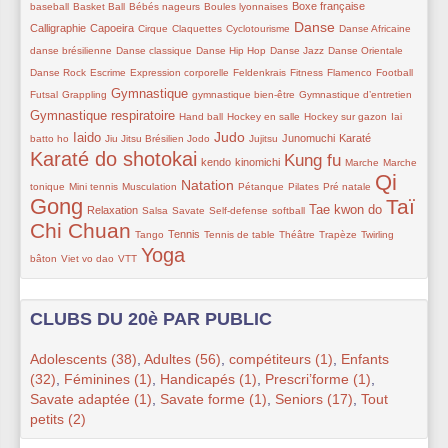
49/259
11/259
39/259
57/259
70/259
Boxe française
baseball
Basket Ball
Bébés nageurs
Boules lyonnaises
58/259
31/259
10/259
23/259
132/259
21/259
11/259
Danse
Calligraphie
Capoeira
Cirque
Claquettes
Cyclotourisme
Danse Africaine
29/259
21/259
10/259
10/259
10/259
danse brésilienne
Danse classique
Danse Hip Hop
Danse Jazz
Danse Orientale
11/259
29/259
22/259
17/259
10/259
42/259
11/259
Danse Rock
Escrime
Expression corporelle
Feldenkrais
Fitness
Flamenco
Football
11/259
110/259
10/259
29/259
115/259
Gymnastique
Futsal
Grappling
gymnastique bien-être
Gymnastique d’entretien
31/259
10/259
10/259
10/259
Gymnastique respiratoire
Hand ball
Hockey en salle
Hockey sur gazon
Iai
106/259
11/259
10/259
121/259
34/259
70/259
70/259
223/259
Judo
Iaido
Junomuchi
Karaté
batto ho
Jiu Jitsu Brésilien
Jodo
Jujitsu
Karaté do shotokai
70/259
70/259
178/259
23/259
10/259
Kung fu
kendo
kinomichi
Marche
Marche
Qi
33/259
16/259
131/259
48/259
21/259
11/259
259/259
Natation
tonique
Mini tennis
Musculation
Pétanque
Pilates
Pré natale
Gong
Taï
67/259
10/259
11/259
11/259
41/259
112/259
237/259
Tae kwon do
Relaxation
Salsa
Savate
Self-defense
softball
Chi Chuan
10/259
87/259
24/259
29/259
11/259
24/259
Tennis
Tango
Tennis de table
Théâtre
Trapèze
Twirling
Yoga
36/259
23/259
215/259
bâton
Viet vo dao
VTT
CLUBS DU 20è PAR PUBLIC
Adolescents (38)
,
Adultes (56)
,
compétiteurs (1)
,
Enfants
(32)
,
Féminines (1)
,
Handicapés (1)
,
Prescri’forme (1)
,
Savate adaptée (1)
,
Savate forme (1)
,
Seniors (17)
,
Tout
petits (2)