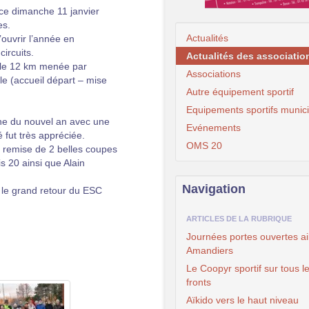
ce dimanche 11 janvier
es.
Actualités
d’ouvrir l’année en
ircuits.
Actualités des associatio
 le 12 km menée par
Associations
le (accueil départ – mise
Autre équipement sportif
Equipements sportifs munic
ne du nouvel an avec une
Evénements
é fut très appréciée.
OMS 20
 remise de 2 belles coupes
 20 ainsi que Alain
Navigation
 le grand retour du ESC
ARTICLES DE LA RUBRIQUE
Journées portes ouvertes ai
Amandiers
Le Coopyr sportif sur tous l
fronts
Aïkido vers le haut niveau