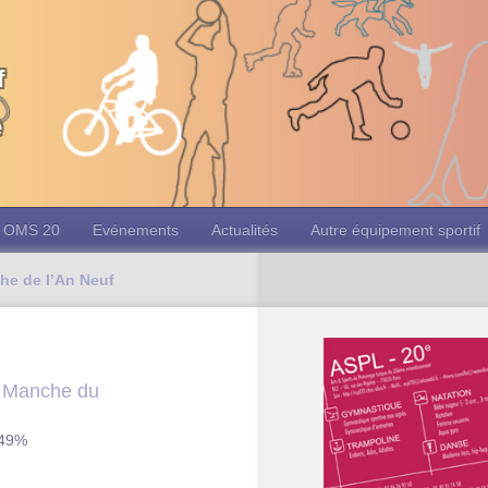
f
e
OMS 20
Evénements
Actualités
Autre équipement sportif
he de l’An Neuf
e Manche du
 49%