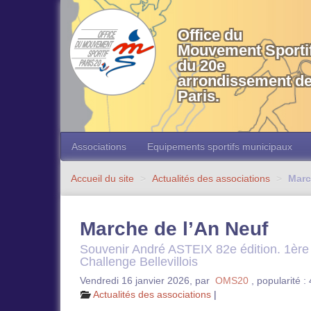
OMS 20 Paris
Office du
Mouvement Sporti
du 20e
arrondissement d
Paris.
Associations
Equipements sportifs municipaux
Accueil du site
>
Actualités des associations
>
Marc
Marche de l’An Neuf
Souvenir André ASTEIX 82e édition. 1èr
Challenge Bellevillois
Vendredi 16 janvier 2026
,
par
OMS20
,
popularité :
Actualités des associations
|