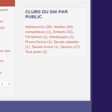
gnent
CLUBS DU 20è PAR
PUBLIC
es
Adolescents (38)
,
Adultes (56)
,
024
compétiteurs (1)
,
Enfants (32)
,
Féminines (1)
,
Handicapés (1)
,
s
Prescri’forme (1)
,
Savate adaptée
(1)
,
Savate forme (1)
,
Seniors (17)
,
me dan
Tout petits (2)
ers
rs
2
3