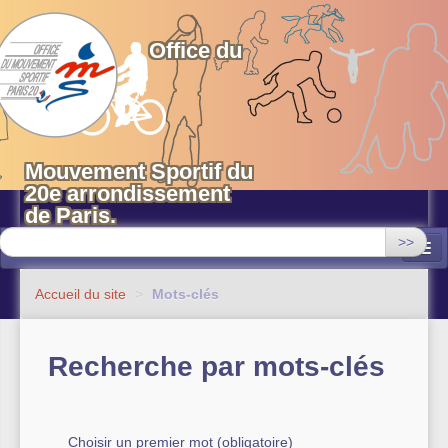
OMS 20 Paris
Office du
Mouvement Sportif du
20e arrondissement
de Paris.
>>
Associations
Accueil du site
>
Mots-clés
Equipements sportifs municipaux
Recherche par mots-clés
OMS 20
Evénements
Actualités
Choisir un premier mot (obligatoire)