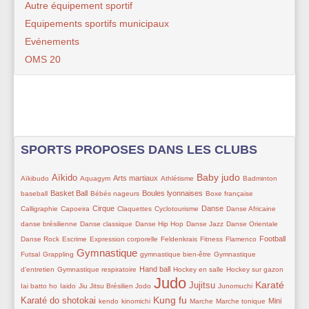
Autre équipement sportif
Equipements sportifs municipaux
Evénements
OMS 20
SPORTS PROPOSES DANS LES CLUBS
33/434
156/434
33/434
135/434
10/434
197/434
35/434
10/434
Baby judo
Aïkido
Arts martiaux
Aïkibudo
Aquagym
Athlétisme
Badminton
106/434
15/434
97/434
73/434
30/434
Basket Ball
Boules lyonnaises
baseball
Bébés nageurs
Boxe française
67/434
101/434
9/434
45/434
126/434
42/434
33/434
Cirque
Danse
Calligraphie
Capoeira
Claquettes
Cyclotourisme
Danse Africaine
48/434
24/434
9/434
9/434
9/434
danse brésilienne
Danse classique
Danse Hip Hop
Danse Jazz
Danse Orientale
30/434
48/434
10/434
9/434
9/434
110/434
9/434
Football
Danse Rock
Escrime
Expression corporelle
Feldenkrais
Fitness
Flamenco
Gymnastique
10/434
262/434
9/434
48/434
Futsal
Grappling
gymnastique bien-être
Gymnastique
77/434
101/434
72/434
72/434
9/434
Hand ball
d’entretien
Gymnastique respiratoire
Hockey en salle
Hockey sur gazon
Judo
70/434
10/434
24/434
434/434
150/434
30/434
233/434
163/434
Karaté
Jujitsu
Iai batto ho
Iaido
Jiu Jitsu Brésilien
Jodo
Junomuchi
30/434
30/434
219/434
45/434
9/434
132/434
Kung fu
Karaté do shotokai
Mini
kendo
kinomichi
Marche
Marche tonique