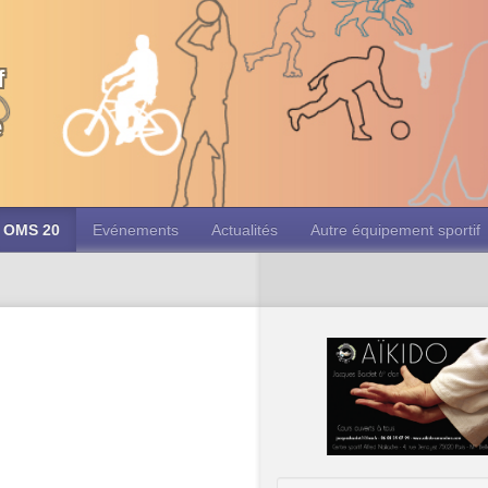
f
e
OMS 20
Evénements
Actualités
Autre équipement sportif