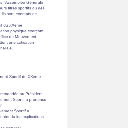
les l’Assemblée Générale
urs titres sportifs ou des
. Ils sont exempts de
tif du XXème
cation physique exerçant
 Office du Mouvement
ttent une cotisation
énérale.
ement Sportif du XXème
ecommandée au Président
vement Sportif a prononcé
on
vement Sportif a
 entendu les explications