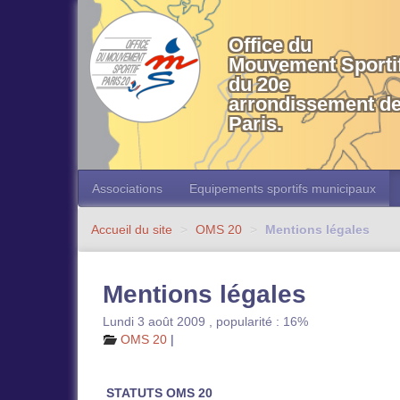
OMS 20 Paris
Office du
Mouvement Sporti
du 20e
arrondissement d
Paris.
Associations
Equipements sportifs municipaux
Accueil du site
>
OMS 20
>
Mentions légales
Mentions légales
Lundi 3 août 2009
,
popularité : 16%
OMS 20
|
STATUTS OMS 20