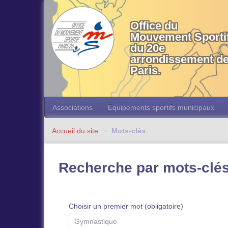
OMS 20 Paris
Office du
Mouvement Sporti
du 20e
arrondissement d
Paris.
Associations
Equipements sportifs municipaux
Accueil du site
>
Mots-clés
Recherche par mots-clé
Choisir un premier mot (obligatoire)