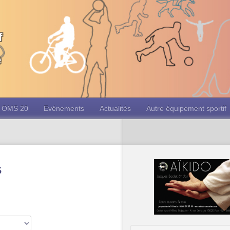
f
e
OMS 20
Evénements
Actualités
Autre équipement sportif
s