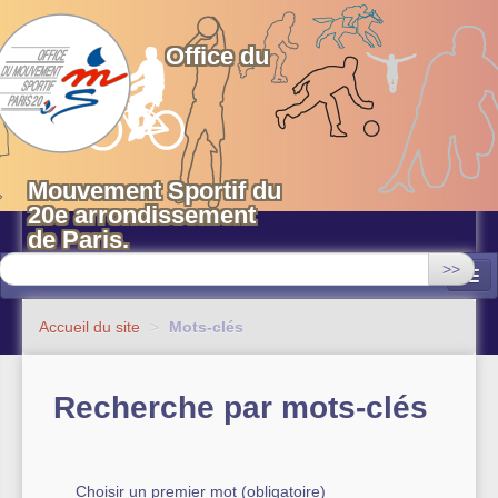
OMS 20 Paris
Office du
Mouvement Sportif du
20e arrondissement
de Paris.
>>
Associations
Accueil du site
>
Mots-clés
Equipements sportifs municipaux
Recherche par mots-clés
OMS 20
Evénements
Actualités
Choisir un premier mot (obligatoire)