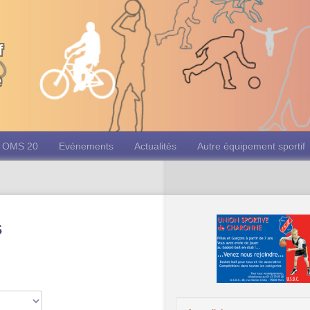
f
e
OMS 20
Evénements
Actualités
Autre équipement sportif
s