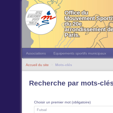
OMS 20 Paris
Office du
Mouvement Sporti
du 20e
arrondissement d
Paris.
Associations
Equipements sportifs municipaux
Accueil du site
>
Mots-clés
Recherche par mots-clé
Choisir un premier mot (obligatoire)