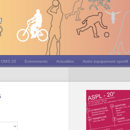
f
e
OMS 20
Evénements
Actualités
Autre équipement sportif
s