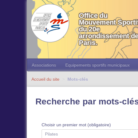
OMS 20 Paris
Office du
Mouvement Sporti
du 20e
arrondissement d
Paris.
Associations
Equipements sportifs municipaux
Accueil du site
>
Mots-clés
Recherche par mots-clé
Choisir un premier mot (obligatoire)