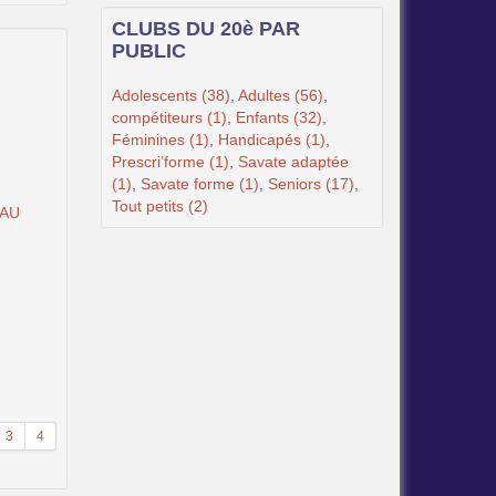
CLUBS DU 20è PAR
PUBLIC
Adolescents (38)
,
Adultes (56)
,
compétiteurs (1)
,
Enfants (32)
,
Féminines (1)
,
Handicapés (1)
,
Prescri’forme (1)
,
Savate adaptée
(1)
,
Savate forme (1)
,
Seniors (17)
,
Tout petits (2)
EAU
3
4