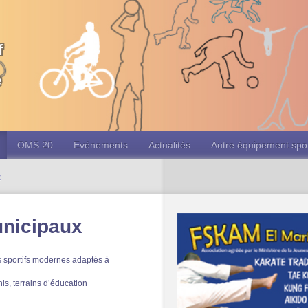
f
e
OMS 20
Evénements
Actualités
Autre équipement spor
x
unicipaux
 sportifs modernes adaptés à
is, terrains d’éducation