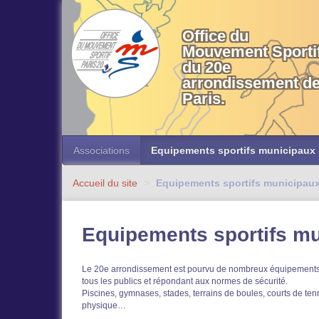
OMS 20 Paris
Office du
Mouvement Sporti
du 20e
arrondissement d
Paris.
Associations
Equipements sportifs municipaux
Accueil du site
>
Equipements sportifs municipau
Equipements sportifs m
Le 20e arrondissement est pourvu de nombreux équipements
tous les publics et répondant aux normes de sécurité.
Piscines, gymnases, stades, terrains de boules, courts de tenn
physique…