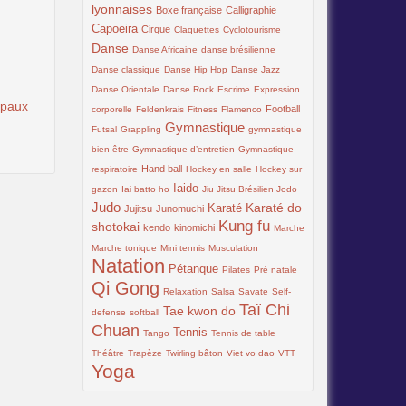
lyonnaises
64/188
55/188
77/188
Boxe française
Calligraphie
43/188
17/188
13/188
98/188
Capoeira
Cirque
Claquettes
Cyclotourisme
Danse
38/188
21/188
19/188
Danse Africaine
danse brésilienne
26/188
17/188
17/188
Danse classique
Danse Hip Hop
Danse Jazz
17/188
33/188
19/188
Danse Orientale
Danse Rock
Escrime
Expression
ipaux
35/188
30/188
17/188
52/188
9/188
Football
corporelle
Feldenkrais
Fitness
Flamenco
Gymnastique
12/188
113/188
9/188
Futsal
Grappling
gymnastique
19/188
20/188
bien-être
Gymnastique d’entretien
Gymnastique
43/188
19/188
19/188
Hand ball
respiratoire
Hockey en salle
Hockey sur
32/188
74/188
12/188
10/188
109/188
Iaido
gazon
Iai batto ho
Jiu Jitsu Brésilien
Jodo
Judo
43/188
55/188
83/188
87/188
Karaté do
Karaté
Jujitsu
Junomuchi
Kung fu
shotokai
55/188
55/188
121/188
13/188
9/188
kendo
kinomichi
Marche
26/188
12/188
188/188
Marche tonique
Mini tennis
Musculation
Natation
69/188
22/188
9/188
152/188
Pétanque
Pilates
Pré natale
Qi Gong
24/188
17/188
25/188
13/188
Relaxation
Salsa
Savate
Self-
Taï Chi
35/188
93/188
141/188
Tae kwon do
defense
softball
Chuan
17/188
73/188
13/188
19/188
Tennis
Tango
Tennis de table
9/188
25/188
19/188
13/188
171/188
Théâtre
Trapèze
Twirling bâton
Viet vo dao
VTT
Yoga