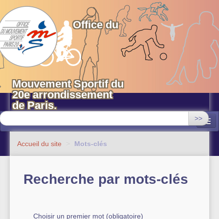
OMS 20 Paris
Office du
Mouvement Sportif du
20e arrondissement
de Paris.
>>
Associations
Accueil du site
>
Mots-clés
Equipements sportifs municipaux
Recherche par mots-clés
OMS 20
Evénements
Actualités
Choisir un premier mot (obligatoire)