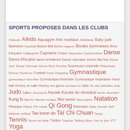
SPORTS PROPOSES DANS LES CLUBS
Aïkido
14/361
271/361
175/361
147/361
41/361
157/361
114/361
Aquagym
Arts martiaux
Baby judo
Aïkibudo
Athlétisme
55/361
119/361
56/361
163/361
83/361
Boules lyonnaises
Badminton
Basket Ball
Boxe
baseball
Bébés nageurs
Danse
51/361
172/361
111/361
52/361
52/361
302/361
130/361
Capoeira
française
Cirque
Calligraphie
Claquettes
Cyclotourisme
78/361
85/361
108/361
52/361
Danse Africaine
danse brésilienne
Danse classique
Danse Hip Hop
Danse
52/361
52/361
51/361
85/361
31/361
20/361
Expression corporelle
Jazz
Danse Orientale
Danse Rock
Escrime
Feldenkrais
Gymnastique
52/361
119/361
59/361
49/361
330/361
71/361
Football
Fitness
Flamenco
Futsal
Grappling
85/361
105/361
111/361
Gymnastique d’entretien
Gymnastique respiratoire
Hand
gymnastique bien-être
100/361
100/361
30/361
95/361
49/361
11/361
310/361
ball
Hockey en salle
Hockey sur gazon
Iaido
Iai batto ho
Jiu Jitsu Brésilien
Jodo
Judo
94/361
51/361
192/361
166/361
51/361
51/361
205/361
Karaté
Karaté do shotokai
Jujitsu
Junomuchi
kendo
kinomichi
Natation
52/361
71/361
156/361
33/361
351/361
89/361
Kung fu
Mini tennis
Marche
Marche tonique
Musculation
Qi Gong
53/361
56/361
361/361
95/361
52/361
31/361
54/361
Pétanque
Relaxation
Pilates
Pré natale
Salsa
Savate
Self-
Taï Chi Chuan
55/361
213/361
290/361
52/361
335/361
Tae kwon do
defense
softball
Tango
Tennis
49/361
85/361
20/361
73/361
44/361
52/361
360/361
Théâtre
Tennis de table
Trapèze
Twirling bâton
Viet vo dao
VTT
Yoga