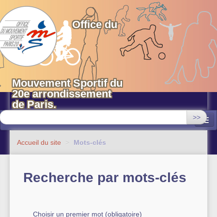
OMS 20 Paris
Office du
Mouvement Sportif du
20e arrondissement
de Paris.
>>
Associations
Accueil du site
>
Mots-clés
Equipements sportifs municipaux
Recherche par mots-clés
OMS 20
Evénements
Actualités
Choisir un premier mot (obligatoire)