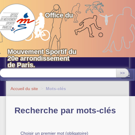
OMS 20 Paris
Office du
Mouvement Sportif du
20e arrondissement
de Paris.
>>
Associations
Accueil du site
>
Mots-clés
Equipements sportifs municipaux
Recherche par mots-clés
OMS 20
Evénements
Actualités
Choisir un premier mot (obligatoire)