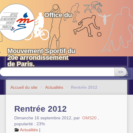
OMS 20 Paris
Office du
Mouvement Sportif du
20e arrondissement
de Paris.
>>
Associations
Accueil du site
>
Actualités
>
Rentrée 2012
Equipements sportifs municipaux
Rentrée 2012
OMS 20
Dimanche 16 septembre 2012
,
par
OMS20
,
Evénements
popularité : 23%
Actualités
|
Actualités