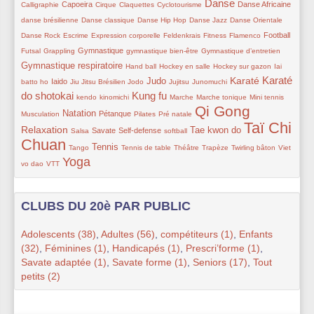
Danse
58/170
21/170
8/170
8/170
93/170
38/170
30/170
Capoeira
Danse Africaine
Calligraphie
Cirque
Claquettes
Cyclotourisme
34/170
16/170
8/170
8/170
8/170
danse brésilienne
Danse classique
Danse Hip Hop
Danse Jazz
Danse Orientale
8/170
34/170
8/170
8/170
8/170
55/170
15/170
Football
Danse Rock
Escrime
Expression corporelle
Feldenkrais
Fitness
Flamenco
15/170
53/170
8/170
34/170
74/170
Gymnastique
Futsal
Grappling
gymnastique bien-être
Gymnastique d’entretien
21/170
30/170
30/170
9/170
Gymnastique respiratoire
Hand ball
Hockey en salle
Hockey sur gazon
Iai
Karaté
51/170
15/170
8/170
68/170
18/170
30/170
83/170
99/170
Karaté
Judo
Iaido
batto ho
Jiu Jitsu Brésilien
Jodo
Jujitsu
Junomuchi
do shotokai
Kung fu
30/170
30/170
104/170
8/170
8/170
16/170
8/170
kendo
kinomichi
Marche
Marche tonique
Mini tennis
Qi Gong
62/170
42/170
13/170
8/170
154/170
78/170
Natation
Pétanque
Musculation
Pilates
Pré natale
Taï Chi
8/170
54/170
45/170
8/170
76/170
170/170
Relaxation
Tae kwon do
Savate
Self-defense
Salsa
softball
Chuan
8/170
61/170
13/170
34/170
8/170
8/170
21/170
Tennis
Tango
Tennis de table
Théâtre
Trapèze
Twirling bâton
Viet
Yoga
8/170
129/170
vo dao
VTT
CLUBS DU 20è PAR PUBLIC
Adolescents (38)
,
Adultes (56)
,
compétiteurs (1)
,
Enfants
(32)
,
Féminines (1)
,
Handicapés (1)
,
Prescri’forme (1)
,
Savate adaptée (1)
,
Savate forme (1)
,
Seniors (17)
,
Tout
petits (2)