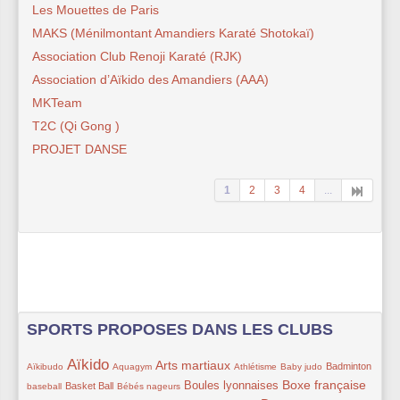
Les Mouettes de Paris
MAKS (Ménilmontant Amandiers Karaté Shotokaï)
Association Club Renoji Karaté (RJK)
Association d’Aïkido des Amandiers (AAA)
MKTeam
T2C (Qi Gong )
PROJET DANSE
1
2
3
4
...
SPORTS PROPOSES DANS LES CLUBS
Aïkido
15/170
112/170
24/170
91/170
17/170
16/170
43/170
8/170
Arts martiaux
Badminton
Aïkibudo
Aquagym
Athlétisme
Baby judo
38/170
8/170
62/170
91/170
30/170
Boxe française
Boules lyonnaises
Basket Ball
baseball
Bébés nageurs