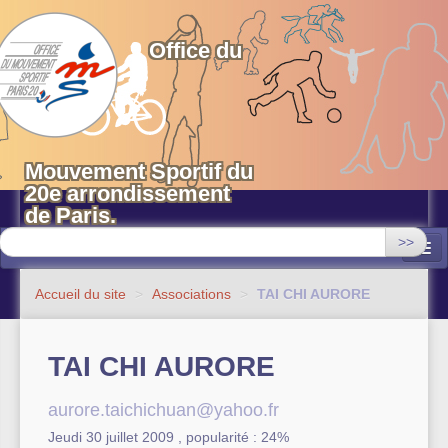
OMS 20 Paris
Office du
Mouvement Sportif du
20e arrondissement
de Paris.
>>
Associations
Accueil du site
>
Associations
>
TAI CHI AURORE
Equipements sportifs municipaux
TAI CHI AURORE
OMS 20
Evénements
aurore.taichichuan@yahoo.fr
Jeudi 30 juillet 2009
,
popularité : 24%
Actualités