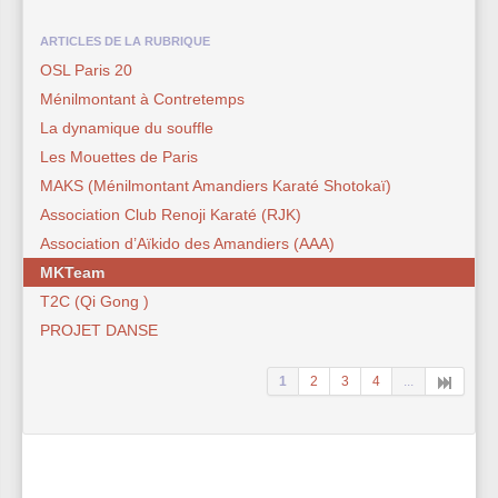
ARTICLES DE LA RUBRIQUE
OSL Paris 20
Ménilmontant à Contretemps
La dynamique du souffle
Les Mouettes de Paris
MAKS (Ménilmontant Amandiers Karaté Shotokaï)
Association Club Renoji Karaté (RJK)
Association d’Aïkido des Amandiers (AAA)
MKTeam
T2C (Qi Gong )
PROJET DANSE
1
2
3
4
...