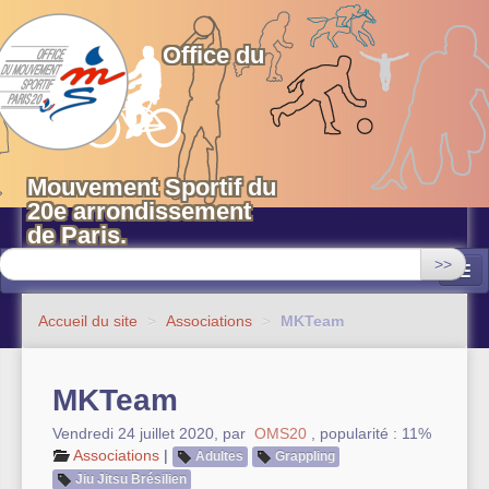
OMS 20 Paris
Office du
Mouvement Sportif du
20e arrondissement
de Paris.
>>
Associations
Accueil du site
>
Associations
>
MKTeam
Equipements sportifs municipaux
MKTeam
OMS 20
Vendredi 24 juillet 2020
,
par
OMS20
,
popularité : 11%
Evénements
Associations
|
Adultes
Grappling
Jiu Jitsu Brésilien
Actualités