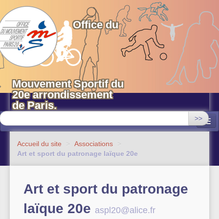
OMS 20 Paris
Office du
Mouvement Sportif du
20e arrondissement
de Paris.
>>
Associations
Accueil du site
>
Associations
>
Art et sport du patronage laïque 20e
Equipements sportifs municipaux
OMS 20
Art et sport du patronage
Evénements
laïque 20e
aspl20@alice.fr
Actualités