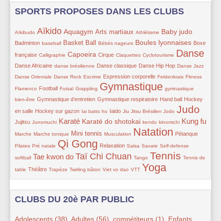
SPORTS PROPOSES DANS LES CLUBS
Aïkido
12/316
233/316
153/316
131/316
33/316
149/316
95/316
Aquagym
Baby judo
Arts martiaux
Aïkibudo
Athlétisme
45/316
118/316
55/316
143/316
69/316
Boules lyonnaises
Basket Ball
Badminton
Boxe
baseball
Bébés nageurs
Danse
51/316
142/316
101/316
43/316
43/316
258/316
107/316
Capoeira
française
Cirque
Calligraphie
Claquettes
Cyclotourisme
64/316
70/316
98/316
43/316
43/316
Danse Africaine
Danse classique
Danse Hip Hop
danse brésilienne
Danse Jazz
43/316
42/316
70/316
26/316
17/316
43/316
Expression corporelle
Danse Orientale
Danse Rock
Escrime
Feldenkrais
Fitness
Gymnastique
108/316
49/316
40/316
299/316
59/316
Football
Flamenco
Futsal
Grappling
gymnastique
70/316
96/316
101/316
100/316
Gymnastique d’entretien
Gymnastique respiratoire
Hand ball
Hockey
bien-être
Judo
100/316
25/316
88/316
40/316
10/316
285/316
77/316
en salle
Hockey sur gazon
Iaido
Iai batto ho
Jiu Jitsu Brésilien
Jodo
Karaté
Kung fu
51/316
179/316
146/316
51/316
51/316
179/316
43/316
Karaté do shotokai
Jujitsu
Junomuchi
kendo
kinomichi
Natation
59/316
137/316
27/316
307/316
92/316
53/316
Mini tennis
Pétanque
Marche
Marche tonique
Musculation
Qi Gong
55/316
316/316
79/316
43/316
25/316
45/316
45/316
Relaxation
Pilates
Pré natale
Salsa
Savate
Self-defense
Tennis
Taï Chi Chuan
176/316
249/316
43/316
284/316
40/316
Tae kwon do
softball
Tango
Tennis de
Yoga
70/316
17/316
60/316
37/316
43/316
315/316
Théâtre
table
Trapèze
Twirling bâton
Viet vo dao
VTT
CLUBS DU 20è PAR PUBLIC
Adolescents (38)
,
Adultes (56)
,
compétiteurs (1)
,
Enfants