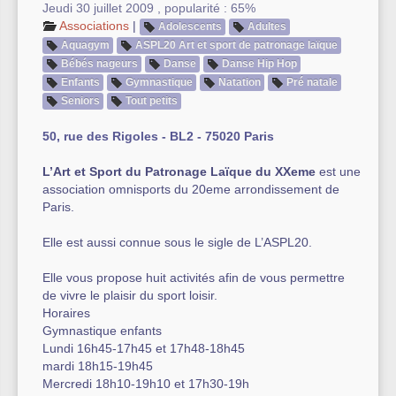
Jeudi 30 juillet 2009
,
popularité : 65%
Associations
|
Adolescents
Adultes
Autre équipement sportif
Aquagym
ASPL20 Art et sport de patronage laïque
Actualités des associations
Bébés nageurs
Danse
Danse Hip Hop
Enfants
Gymnastique
Natation
Pré natale
Seniors
Tout petits
50, rue des Rigoles - BL2 - 75020 Paris
L’Art et Sport du Patronage Laïque du XXeme
est une
association omnisports du 20eme arrondissement de
Paris.
Elle est aussi connue sous le sigle de L’ASPL20.
Elle vous propose huit activités afin de vous permettre
de vivre le plaisir du sport loisir.
Horaires
Gymnastique enfants
Lundi 16h45-17h45 et 17h48-18h45
mardi 18h15-19h45
Mercredi 18h10-19h10 et 17h30-19h