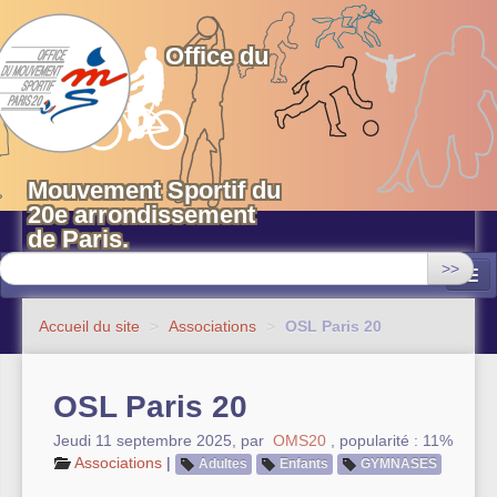
OMS 20 Paris
Office du
Mouvement Sportif du
20e arrondissement
de Paris.
>>
Associations
Accueil du site
>
Associations
>
OSL Paris 20
Equipements sportifs municipaux
OSL Paris 20
OMS 20
Jeudi 11 septembre 2025
,
par
OMS20
,
popularité : 11%
Evénements
Associations
|
Adultes
Enfants
GYMNASES
Actualités