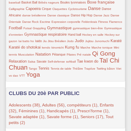
30/137
15/137
39/137
64/137
18/137
Boxe française
Basket Ball
Boules lyonnaises
baseball
Bébés nageurs
Danse
58/137
30/137
15/137
15/137
86/137
42/137
Capoeira
Cirque
Danse
Calligraphie
Claquettes
Cyclotourisme
27/137
21/137
30/137
15/137
15/137
Africaine
Danse Hip Hop
danse brésilienne
Danse classique
Danse Jazz
Danse
15/137
8/137
21/137
8/137
7/137
15/137
59/137
Orientale
Danse Rock
Escrime
Expression corporelle
Feldenkrais
Fitness
Flamenco
18/137
18/137
71/137
15/137
21/137
Gymnastique
Football
Futsal
Grappling
gymnastique bien-être
Gymnastique
53/137
30/137
19/137
19/137
Gymnastique respiratoire
Hand ball
d’entretien
Hockey en salle
Hockey sur
16/137
31/137
18/137
13/137
62/137
16/137
18/137
56/137
60/137
Judo
Karaté
Iaido
gazon
Iai batto ho
Jiu Jitsu Brésilien
Jodo
Jujitsu
Junomuchi
18/137
18/137
70/137
15/137
15/137
15/137
Kung fu
Karaté do shotokai
kendo
kinomichi
Marche
Marche tonique
Mini
Qi Gong
8/137
73/137
45/137
17/137
15/137
123/137
56/137
Natation
Pétanque
tennis
Musculation
Pilates
Pré natale
Taï Chi
15/137
33/137
28/137
13/137
54/137
137/137
Relaxation
Tae kwon do
Savate
Salsa
Self-defense
softball
Chuan
15/137
50/137
17/137
21/137
8/137
8/137
13/137
Tennis
Tango
Tennis de table
Théâtre
Trapèze
Twirling bâton
Viet
Yoga
15/137
126/137
vo dao
VTT
CLUBS DU 20è PAR PUBLIC
Adolescents (38)
,
Adultes (56)
,
compétiteurs (1)
,
Enfants
(32)
,
Féminines (1)
,
Handicapés (1)
,
Prescri’forme (1)
,
Savate adaptée (1)
,
Savate forme (1)
,
Seniors (17)
,
Tout
petits (2)