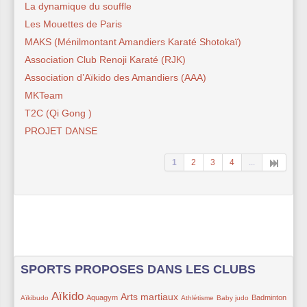
La dynamique du souffle
Les Mouettes de Paris
MAKS (Ménilmontant Amandiers Karaté Shotokaï)
Association Club Renoji Karaté (RJK)
Association d’Aïkido des Amandiers (AAA)
MKTeam
T2C (Qi Gong )
PROJET DANSE
1
2
3
4
...
SPORTS PROPOSES DANS LES CLUBS
Aïkido
18/137
94/137
45/137
72/137
19/137
16/137
30/137
13/137
Arts martiaux
Aquagym
Badminton
Aïkibudo
Athlétisme
Baby judo