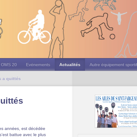
f
e
OMS 20
Evénements
Actualités
Autre équipement sporti
 a quittés
uittés
des années, est décédée
s’est battue avec le plus