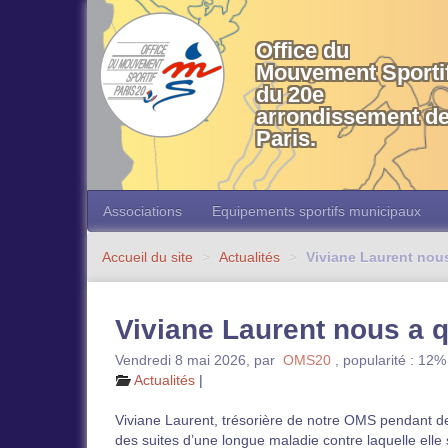
OMS 20 Paris
Office du
Mouvement Sporti
du 20e
arrondissement d
Paris.
Associations
Equipements sportifs municipaux
Accueil du site
>
Actualités
>
Viviane Laurent nous
Viviane Laurent nous a q
Vendredi 8 mai 2026
,
par
OMS20
,
popularité : 12%
Actualités
|
Viviane Laurent, trésorière de notre OMS pendant 
des suites d’une longue maladie contre laquelle elle 